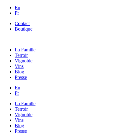
En
Fr
Contact
Boutique
La Famille
Terroir
Vignoble
Vins
Blog
Presse
En
Fr
La Famille
Terroir
Vignoble
Vins
Blog
Presse