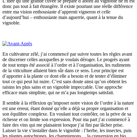
L’idée qu’une grande cuvée se prépare d’abord au vignoble ne m’est
donc pas tout à fait étrangère. Il existe pourtant une réelle différence
entre ma vision enthousiaste d’apprenti vigneron et celle
d’aujourd’hui – enthousiaste mais aguerrie, quant à la tenue du
vignoble.
En cultivateur zélé, j’ai commencé par suivre toutes les règles avant
de discerner celles auxquelles je voulais déroger. Le progrès ayant
de tout temps été associé à l’ordre et à l’organisation, les rudiments
de la viticulture allaient bien sûr dans ce sens. Leur principe est
d’apporter à la plante ce dont elle a besoin et de tenter d’éliminer
tout ce qui peut lui nuire. C’est sans doute ainsi qu’on obtient les
raisins les plus sains et un vignoble impeccable. Une approche
efficace mais simpliste, qui ne m’a pas longtemps satisfait.
Il semble à la réflexion qu’imposer notre vision de l’ordre à la nature
est une erreur, étant donné qu’elle a déjà sa propre organisation et
son équilibre complexe. En voulant tout contrôler, on la prive de sa
richesse et on limite son expression. Pour ma part j’ai commencé à
faire des vins qui me plaisaient lorsque j’ai fini par lâcher prise.
Laisser la vie s’installer dans le vignoble : l’herbe, les insectes, puis
les plantes autochtones, les champignons… la conversion en bio