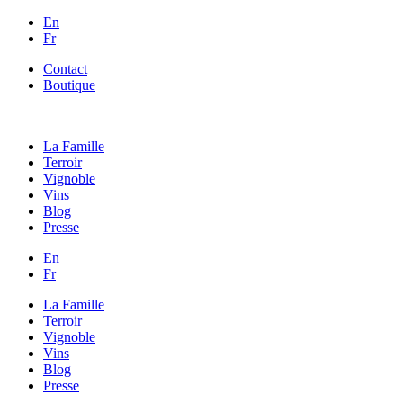
En
Fr
Contact
Boutique
La Famille
Terroir
Vignoble
Vins
Blog
Presse
En
Fr
La Famille
Terroir
Vignoble
Vins
Blog
Presse