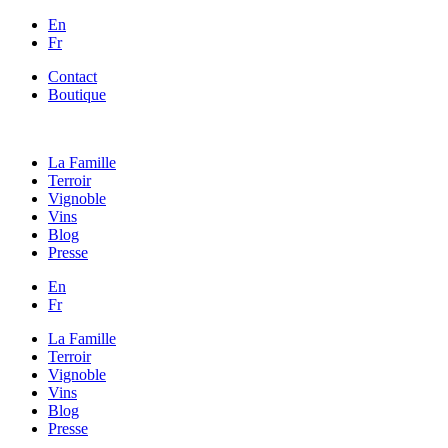
En
Fr
Contact
Boutique
La Famille
Terroir
Vignoble
Vins
Blog
Presse
En
Fr
La Famille
Terroir
Vignoble
Vins
Blog
Presse