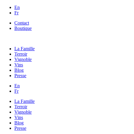
En
Fr
Contact
Boutique
La Famille
Terroir
Vignoble
Vins
Blog
Presse
En
Fr
La Famille
Terroir
Vignoble
Vins
Blog
Presse