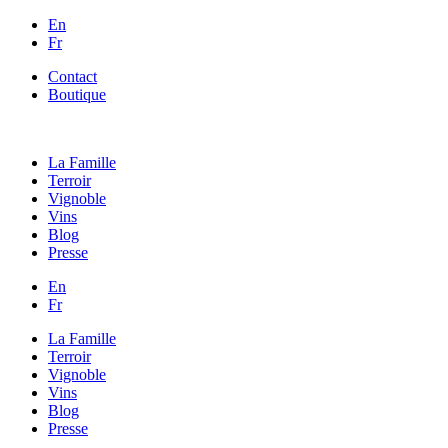
En
Fr
Contact
Boutique
La Famille
Terroir
Vignoble
Vins
Blog
Presse
En
Fr
La Famille
Terroir
Vignoble
Vins
Blog
Presse