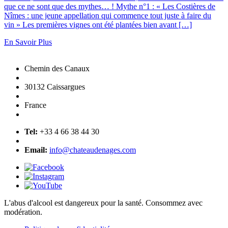
que ce ne sont que des mythes… ! Mythe n°1 : « Les Costières de
Nîmes : une jeune appellation qui commence tout juste à faire du
vin » Les premières vignes ont été plantées bien avant […]
En Savoir Plus
Chemin des Canaux
30132 Caissargues
France
Tel:
+33 4 66 38 44 30
Email:
info@chateaudenages.com
L'abus d'alcool est dangereux pour la santé. Consommez avec
modération.