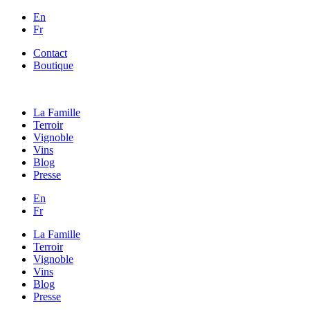
En
Fr
Contact
Boutique
La Famille
Terroir
Vignoble
Vins
Blog
Presse
En
Fr
La Famille
Terroir
Vignoble
Vins
Blog
Presse