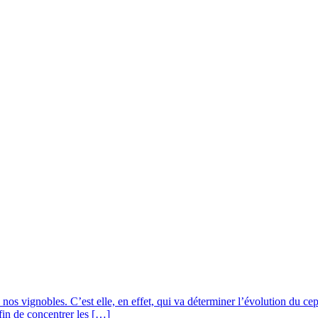
e nos vignobles. C’est elle, en effet, qui va déterminer l’évolution du cep
afin de concentrer les […]