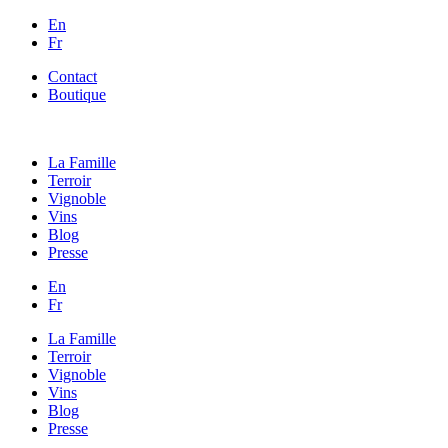
En
Fr
Contact
Boutique
La Famille
Terroir
Vignoble
Vins
Blog
Presse
En
Fr
La Famille
Terroir
Vignoble
Vins
Blog
Presse