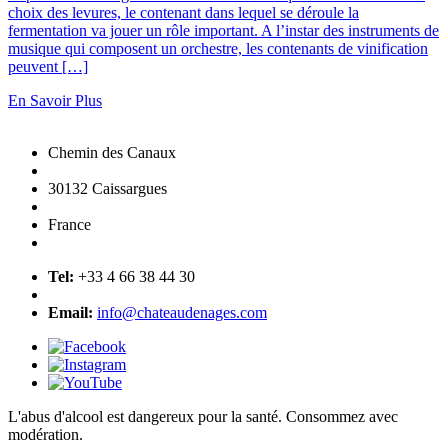
choix des levures, le contenant dans lequel se déroule la
fermentation va jouer un rôle important. A l’instar des instruments de
musique qui composent un orchestre, les contenants de vinification
peuvent […]
En Savoir Plus
Chemin des Canaux
30132 Caissargues
France
Tel:
+33 4 66 38 44 30
Email:
info@chateaudenages.com
L'abus d'alcool est dangereux pour la santé. Consommez avec
modération.