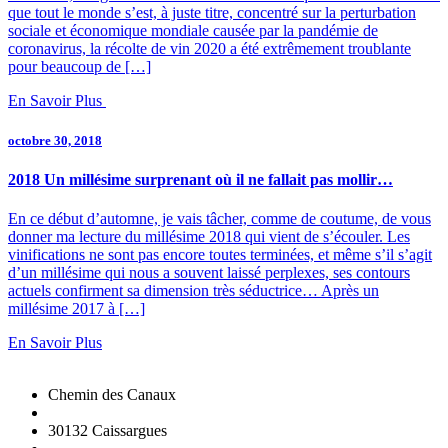
que tout le monde s’est, à juste titre, concentré sur la perturbation
sociale et économique mondiale causée par la pandémie de
coronavirus, la récolte de vin 2020 a été extrêmement troublante
pour beaucoup de […]
En Savoir Plus
octobre 30, 2018
2018 Un millésime surprenant où il ne fallait pas mollir…
En ce début d’automne, je vais tâcher, comme de coutume, de vous
donner ma lecture du millésime 2018 qui vient de s’écouler. Les
vinifications ne sont pas encore toutes terminées, et même s’il s’agit
d’un millésime qui nous a souvent laissé perplexes, ses contours
actuels confirment sa dimension très séductrice… Après un
millésime 2017 à […]
En Savoir Plus
Chemin des Canaux
30132 Caissargues