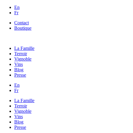
En
Fr
Contact
Boutique
La Famille
Terroir
Vignoble
Vins
Blog
Presse
En
Fr
La Famille
Terroir
Vignoble
Vins
Blog
Presse